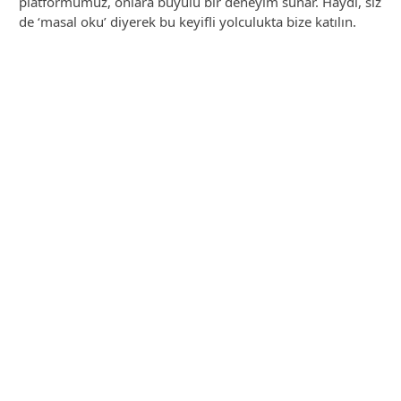
platformumuz, onlara büyülü bir deneyim sunar. Haydi, siz
de ‘masal oku’ diyerek bu keyifli yolculukta bize katılın.