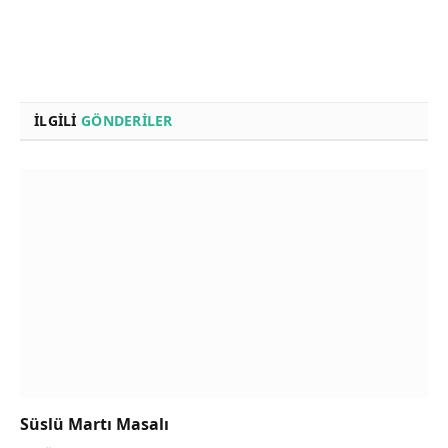
İLGILI
GÖNDERILER
Süslü Martı Masalı