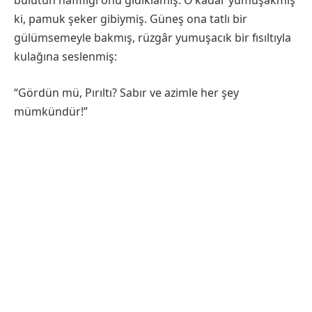
bulutun hafifliği onu gıdıklamış. O kadar yumuşakmış
ki, pamuk şeker gibiymiş. Güneş ona tatlı bir
gülümsemeyle bakmış, rüzgâr yumuşacık bir fısıltıyla
kulağına seslenmiş:
“Gördün mü, Pırıltı? Sabır ve azimle her şey
mümkündür!”